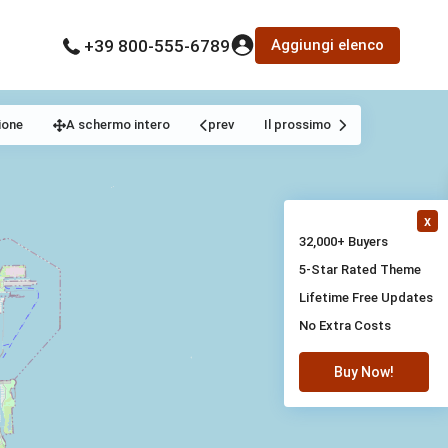
Aggiungi elenco
+39 800-555-6789
ione
A schermo intero
prev
Il prossimo
x
32,000+ Buyers
5-Star Rated Theme
Lifetime Free Updates
No Extra Costs
Buy Now!