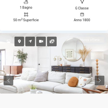
1 Bagno
G Classe
2
50 m
Superficie
Anno 1800
Nuova offerta
Previous
Previ