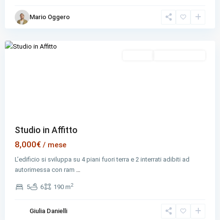
Municipio
Mario Oggero
IV
,
Rome
Evidenza
In Affitto
Offerta Scaduta
Previous
Next
Studio in Affitto
8,000€
/ mese
L’edificio si sviluppa su 4 piani fuori terra e 2 interrati adibiti ad
autorimessa con ram
…
2
5
6
190 m
Municipio
Giulia Danielli
XI
,