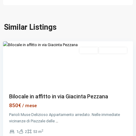
Municipio
Similar Listings
II
,
Rome
Evidenza
In Affitto
Nuova Offerta
Previous
Next
Bilocale in affitto in via Giacinta Pezzana
850€
/ mese
Parioli Muse Delizioso Appartamento arredato. Nelle immediate
vicinanze di Piazzale delle
…
2
1
2
53 m