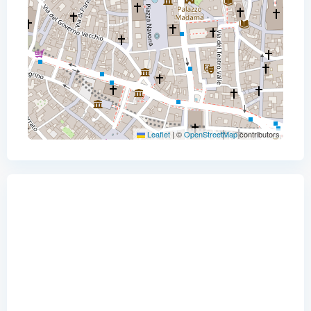
Leaflet
|
©
OpenStreetMap
contributors