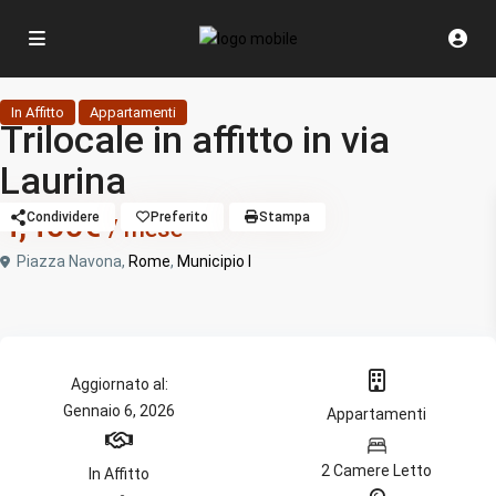
In Affitto
Appartamenti
Trilocale in affitto in via
Laurina
4,400€
Condividere
Preferito
Stampa
/ mese
Piazza Navona,
Rome
,
Municipio I
Aggiornato al:
Gennaio 6, 2026
Appartamenti
2 Camere Letto
In Affitto