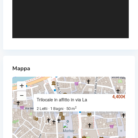
Mappa
4,400€
/ me
Trilocale in affitto in via La
2
2 Letti
1 Bagni
50 m
·
·