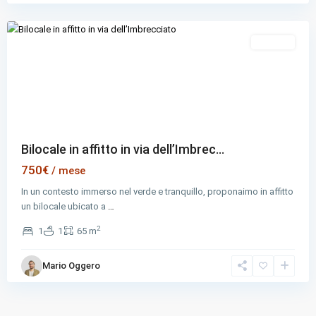
Rome
In Affitto
Previous
Next
Bilocale in affitto in via dell’Imbrec...
750€
/ mese
In un contesto immerso nel verde e tranquillo, proponaimo in affitto
un bilocale ubicato a
…
2
1
1
65 m
Mario Oggero