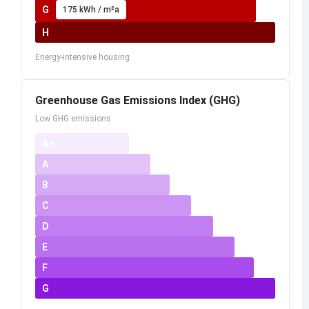
G
175 kWh / m²a
H
Energy-intensive housing
Greenhouse Gas Emissions Index (GHG)
Low GHG emissions
A+
A
B
C
D
E
F
G