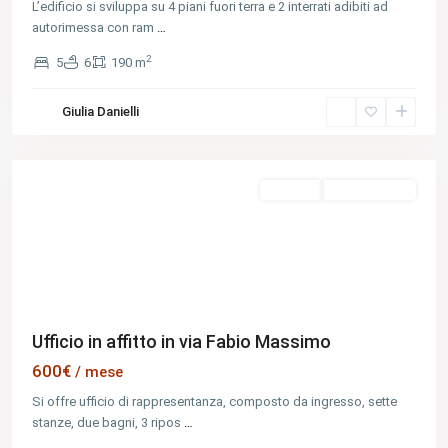
L’edificio si sviluppa su 4 piani fuori terra e 2 interrati adibiti ad
autorimessa con ram
…
2
5
6
190 m
Municipio
Giulia Danielli
I
,
Rome
In Affitto
Nuova Offerta
Previous
Next
Ufficio in affitto in via Fabio Massimo
600€
/ mese
Si offre ufficio di rappresentanza, composto da ingresso, sette
stanze, due bagni, 3 ripos
…