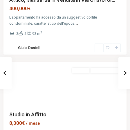
400,000€
L'appartamento ha accesso da un suggestivo cortile
condominiale, caratteristico dell'epoca
…
2
2
2
92 m
Municipio
Giulia Danielli
IV
,
Rome
Evidenza
In Affitto
Offerta Scaduta
Previous
Next
Studio in Affitto
8,000€
/ mese