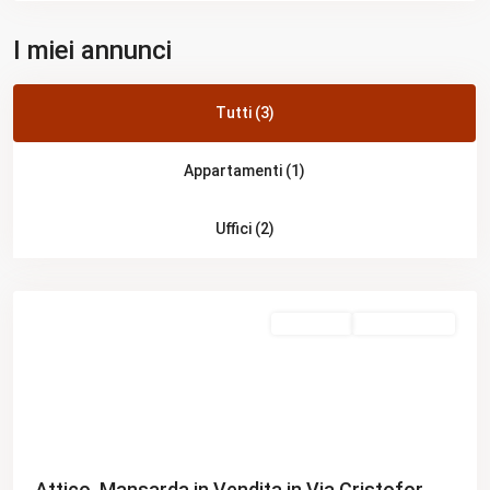
I miei annunci
Tutti (3)
Appartamenti (1)
Municipio
Uffici (2)
XXXI
,
Rome
Evidenza
In Vendita
Nuova Offerta
Previous
Next
Attico, Mansarda in Vendita in Via Cristofor...